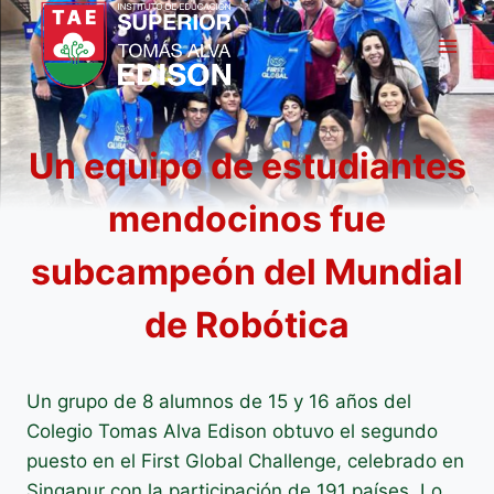
Saltar
al
contenido
Un equipo de estudiantes
mendocinos fue
subcampeón del Mundial
de Robótica
Un grupo de 8 alumnos de 15 y 16 años del
Colegio Tomas Alva Edison obtuvo el segundo
puesto en el First Global Challenge, celebrado en
Singapur con la participación de 191 países. Lo